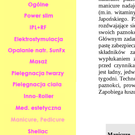
manicure nadaj
(m.in. witamin
Japońskiego. P
rozdwajające s
swoich paznokc
Głównym zadani
pastę zabezpie
składników z
wypłukaniem z
przed czynnik
jest ładny, jed
tygodni. Techn
paznokci, pro
Zapobiega łuszc
Manicure